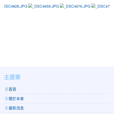
輕
錢，
政
photo-1445
photo-1242
pho
育
治
府
兒
標
大
負
不
撒
擔】
治
錢，
論
本，
治
壇
為
標
＿
何
不
家
幼
治
長
兒
本，
心
園
幼
聲
與
兒
＿
托
園
育
嬰
與
兒
中
:::
主選單
托
經
心
嬰
濟
依
中
負
 首頁
舊
心
擔
缺
依
關於本會
工】
然
行
缺
最新消息
動
工】