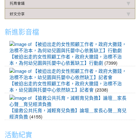
托育會議
好文分享
新進影音檔
【被
迫
出
【被迫出走的女性照顧工作者，政府大撒錢，治標不治
走
本，為何幼兒園與托嬰中心依舊缺工】行動劇
(7399)
的
【被
女
迫
性
出
【被迫出走的女性照顧工作者，政府大撒錢，治標不治
照
走
本，幼兒園與托嬰中心依然缺工】記者會
(2338)
顧
的
【搶
工
女
救
作
性
公
【搶救公共托育，減輕育兒負擔】論壇＿家長心聲＿育兒
者，
照
共
經濟負擔
(4155)
政
顧
托
府
工
育，
大
活動紀實
作
減
撒
者，