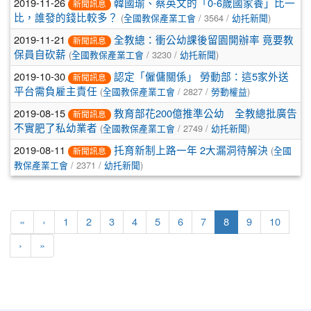
2019-11-26
韓國瑜、蔡英文的「0-6歲國家養」比一
新聞訊息
(
/ 3564 /
)
比，誰發的錢比較多？
全國教保產業工會
幼托新聞
2019-11-21
全教總：衝公幼課後留園開辦率 竟要教
新聞訊息
(
/ 3230 /
)
保員自砍薪
全國教保產業工會
幼托新聞
2019-10-30
認定「僱傭關係」 勞動部：這5家外送
新聞訊息
(
/ 2827 /
)
平台需負雇主責任
全國教保產業工會
勞動權益
2019-08-15
教育部花200億推準公幼 全教總批廣告
新聞訊息
(
/ 2749 /
)
不實肥了私幼業者
全國教保產業工會
幼托新聞
2019-08-11
(
托育新制上路一年 2大漏洞待解決
全國
新聞訊息
/ 2371 /
)
教保產業工會
幼托新聞
(current)
«
‹
1
2
3
4
5
6
7
8
9
10
›
»