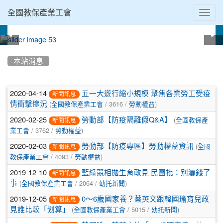
Toggl
全國教保產業工會
navig
:::
本站消息
文
2020-04-14
五一大遊行縮小規模 聚焦各業勞工受疫
新聞訊息
(
/ 3616 /
)
章
情衝擊慘況
全國教保產業工會
勞動權益
2020-02-25
(
勞動部【防疫隔離假Q&A】
列
全國教保產
新聞訊息
/ 3762 /
)
業工會
勞動權益
表
2020-02-03
(
勞動部【防疫專區】勞動權益資訊
全國
新聞訊息
/ 4093 /
)
教保產業工會
勞動權益
2019-12-10
藍綠競相拋生育政見 民團批：別灑錢了
新聞訊息
(
/ 2064 /
)
事
全國教保產業工會
幼托新聞
2019-12-05
0～6歲國家養？蔡英文跟韓國瑜育兒政
新聞訊息
(
/ 5015 /
)
見誰比較「划算」
全國教保產業工會
幼托新聞