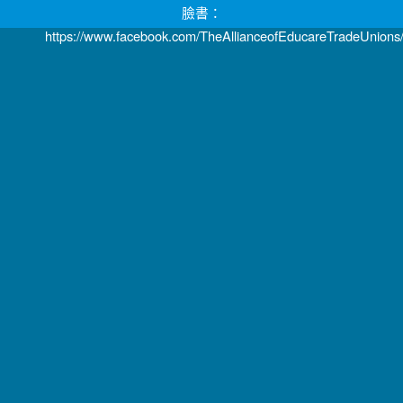
臉書：
https://www.facebook.com/TheAllianceofEducareTradeUnions