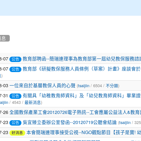
消息
8-07
教育部聘函--簡瑞連理事為教育部第一屆幼兒教保服務諮
公告
8-07
教育部《研擬教保服務人員條例（草案）計畫》座談會於8
公告
)
息
8-03
(
/ 6504 /
)
一位來自於基層教保人員的心聲
tsaijiin
不分類
7-31
有關具「幼稚教育師資科」及「幼兒教育師資科」畢業證
公告
/ 4543 /
)
aijiin
最新消息
7-26
全國教保產業工會20120726電子熱訊--工會應屬公益法人&教
7-23
(
/ 325
吳宜臻立委辦公室發函--20120719公聽會結論
tsaijiin
公告
7-23
本會簡瑞連理事接受公視--NGO觀點節目【孩子是寶!
好消息