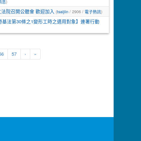
)
消息
(
/ 2906 /
)
上到立法院召開公聽會 歡迎加入
tsaijiin
電子熱訊
勞基法第30條之1變形工時之適用對象】連署行動
56
57
›
»