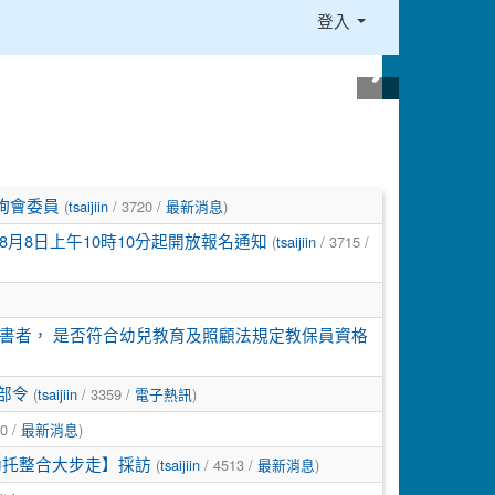
登入
(
/ 3720 /
)
詢會委員
tsaijiin
最新消息
(
/ 3715 /
月8日上午10時10分起開放報名通知
tsaijiin
書者， 是否符合幼兒教育及照顧法規定教保員資格
(
/ 3359 /
)
育部令
tsaijiin
電子熱訊
0 /
)
最新消息
(
/ 4513 /
)
 幼托整合大步走】採訪
tsaijiin
最新消息