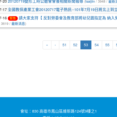
7-20
(
/ 3948 /
20120719變形工時公聽會會後相關新聞報導
tsaijiin
最新
7-17
全國教保產業工會20120717電子熱訊--101年7月19日將北
7-16
請大家支持【 反對勞委會及教育部將幼兒園指定為 納入
緊急
 3619 /
)
最新消息
(current)
«
‹
51
52
53
54
55
會址：830 高雄市鳳山區維新路124號9樓之1