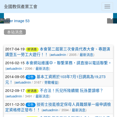
Toggl
全國教保產業工會
navig
:::
本站消息
文
2017-04-19
本會第二屆第三次會員代表大會、專題演
好消息
(
/ 2005 /
)
章
講暨五一勞工大遊行！！
aetuadmin
最新消息
2016-02-15
本會網站維護中，聯繫業務，請直接以電話聯繫。
列
(
/ 2396 /
)
aetuadmin
最新消息
表
2014-09-05
基本工資將於103年7月1日調高為19,273
公告
(
/ 3167 /
)
元！
aetuadmin
勞動權益
2012-09-17
不合法！托兒所陸續關 阮孫要讀哪？
好消息
(
/ 3491 /
)
aetuadmin
最新消息
2011-12-30
技術士技能檢定保母人員職類單一級申請檢
公告
(
/ 3594 /
)
定資格修正發布！！
aetuadmin
最新消息