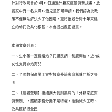
針對行政院會於3月19日通過外籍家庭幫傭新規畫，放
寬家中有一名未滿12歲兒童即可申請，我們認為此政
策不僅無法解決少子化困境，更將摧毀台灣十年來建
立的幼托公共化根基，本會提出嚴正譴責。
本期文章列表：
一、生小孩一定要結婚？托盟民調：制度到位，近7成
女性支持非婚育兒
二、全國教保產業工會對放寬外籍家庭幫傭門檻之聲
明
三、【連署聲明】拒絕擴大剝削黑洞的「外籍家庭幫
傭新制」，照顧家務分攤不是特權，推動減少工時、
公共照顧撐全民