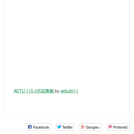
by
AETU 115.3月訊專輯
aetu2011
Facebook
Twitter
Google+
Pinterest