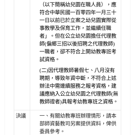
（以下簡稱幼兒園在職人員），應
符合中華民國一百零四年一月三十
一日以前已於立案之幼兒園實際從
事教學及保育工作，並繼續任職
者」。但在公立幼兒園擔任代理教
師(偏鄉三招以後招聘之代理教師)
一職者，卻不符合上開幼教專班考
試資格。
(二)因代理教師暑假七、八月沒有
聘期，導致年資中斷，不符合上述
辦法中需連續服務之報考資
格，建
議應納入公立幼兒園之代理教師(無
教師證者)具報考幼教專班之資格。
決議
一、有關幼教專班辦理情形，請本
部師資藝教司另案提供資料，俾供
委員參考。