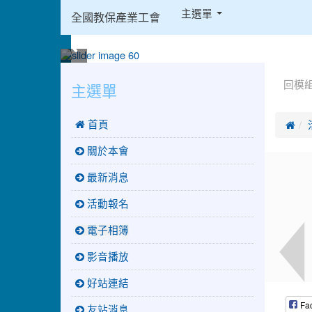
:::
主選單
全國教保產業工會
:::
:::
主選單
回模
 首頁

關於本會
最新消息
活動報名
電子相簿
影音播放
好站連結
Fa
友站消息