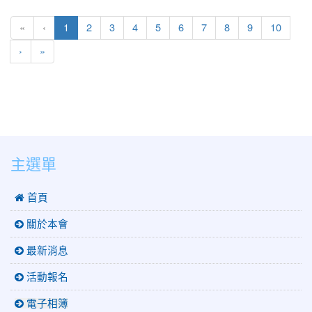
(current)
«
‹
1
2
3
4
5
6
7
8
9
10
›
»
:::
主選單
 首頁
關於本會
最新消息
活動報名
電子相簿