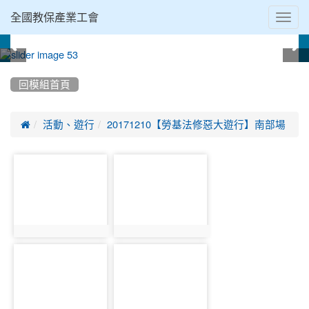
Toggl
全國教保產業工會
navig
:::
回模組首頁

活動、遊行
20171210【勞基法修惡大遊行】南部場
photo-
photo-
958
978
photo:958
photo:978
photo-
photo-
998
1018