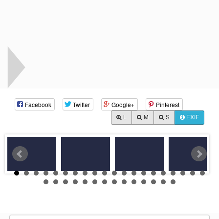
Facebook
Twitter
Google+
Pinterest
L
M
S
EXIF