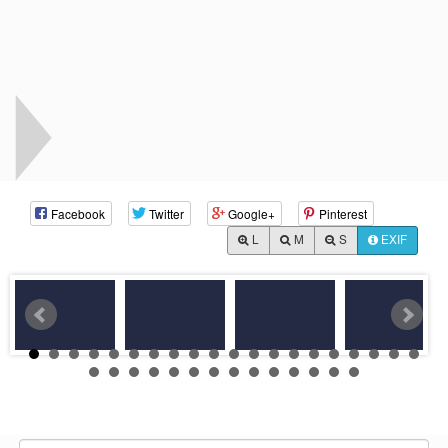
Facebook
Twitter
Google+
Pinterest
L
M
S
EXIF