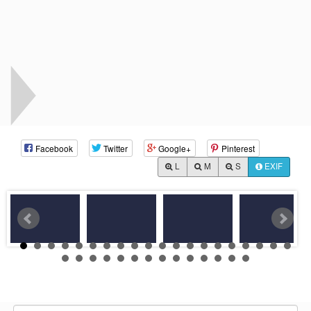
Facebook
Twitter
Google+
Pinterest
L
M
S
EXIF