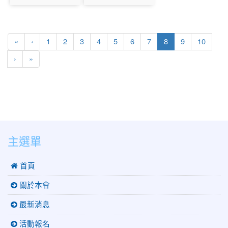
photo:1360
photo:1362
(current)
«
‹
1
2
3
4
5
6
7
8
9
10
›
»
:::
主選單
 首頁
關於本會
最新消息
活動報名