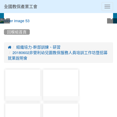
Toggl
全國教保產業工會
navig
:::
回模組首頁

組織培力-幹部訓練、研習
20180602非營利幼兒園教保服務人員培訓工作坊暨招募
就業說明會
photo-
photo-
1343
1345
photo:1343
photo:1345
photo-
photo-
1347
1349