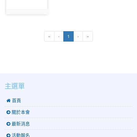
photo:752
(current)
«
‹
1
›
»
:::
主選單
 首頁
關於本會
最新消息
活動報名