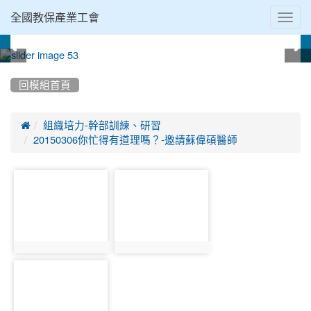
Toggl
全國教保產業工會
navig
:::
回模組首頁

組織培力-幹部訓練、研習
20150306你忙得有道理嗎？-邀請蘇偉碩醫師
photo-
photo-
750
751
photo:750
photo:751
photo-
752