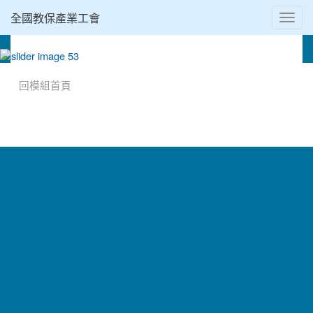
全國教保產業工會
Toggl
navig
:::
回模組首頁