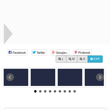
Facebook
Twitter
Google+
Pinterest
L
M
S
EXIF