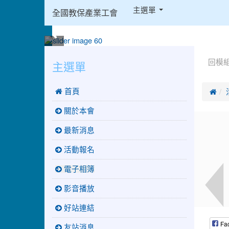
:::
主選單
全國教保產業工會
:::
:::
主選單
回模
 首頁

關於本會
最新消息
活動報名
電子相簿
影音播放
好站連結
Fa
友站消息