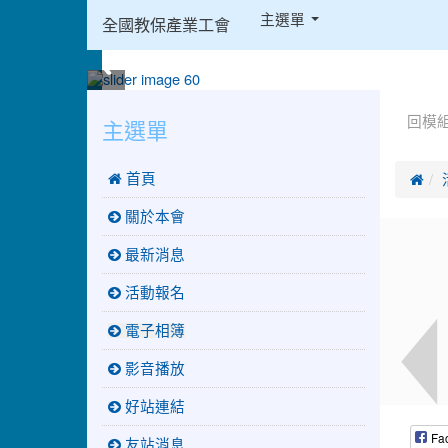
:::
主選單
全國教保產業工會
:::
:::
主選單
回模
 首頁

關於本會
最新消息
活動報名
電子相簿
影音播放
好站連結
Fa
友站消息