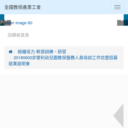
Toggl
全國教保產業工會
navig
:::
回模組首頁

組織培力-幹部訓練、研習
20180602非營利幼兒園教保服務人員培訓工作坊暨招募
就業說明會