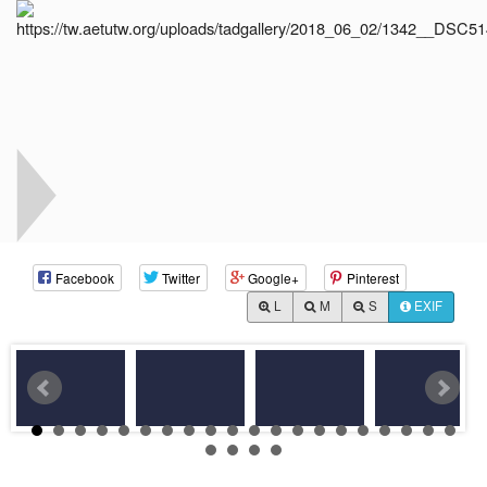
Facebook
Twitter
Google+
Pinterest
L
M
S
EXIF