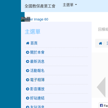
:::
主選單
全國教保產業工會
:::
:::
主選單
回模
 首頁

關於本會
最新消息
活動報名
電子相簿
影音播放
好站連結
Fa
友站消息