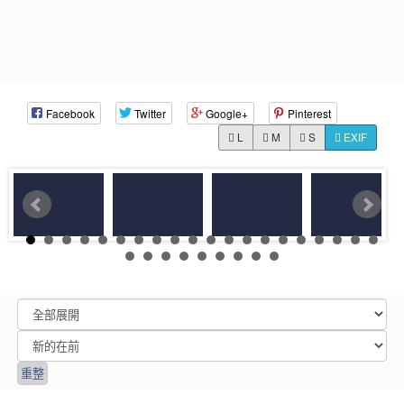
Facebook
Twitter
Google+
Pinterest
L
M
S
EXIF