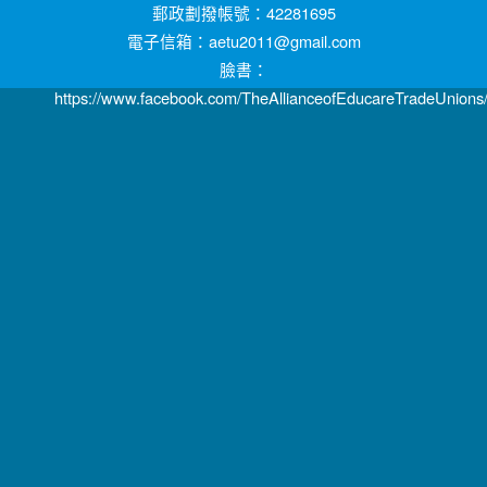
郵政劃撥帳號：42281695
電子信箱：aetu2011@gmail.com
臉書：
https://www.facebook.com/TheAllianceofEducareTradeUnions