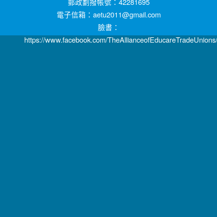
郵政劃撥帳號：42281695
電子信箱：aetu2011@gmail.com
臉書：
https://www.facebook.com/TheAllianceofEducareTradeUnions