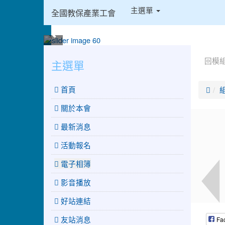
:::
主選單
全國教保產業工會
:::
:::
回模
主選單
 首頁

關於本會
最新消息
活動報名
電子相簿
影音播放
好站連結
友站消息
Fa