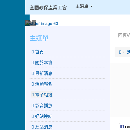
:::
主選單
全國教保產業工會
:::
:::
回模
主選單
 首頁

關於本會
最新消息
活動報名
電子相簿
影音播放
好站連結
友站消息
Fa