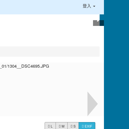
登入
L
M
S
EXIF