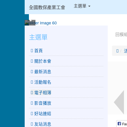
:::
主選單
全國教保產業工會
:::
:::
回模
主選單
 首頁

關於本會
最新消息
活動報名
電子相簿
影音播放
好站連結
友站消息
Fa