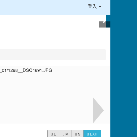
登入
L
M
S
EXIF