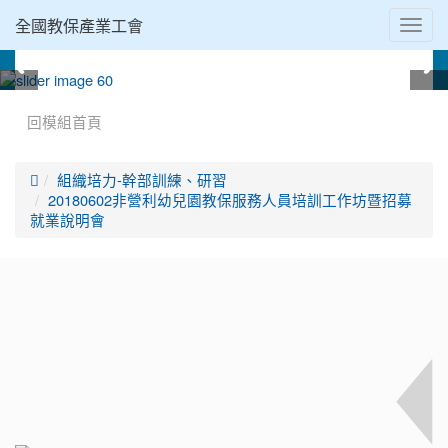
全國教保產業工會
Toggl
navig
:::
回模組首頁

組織培力-幹部訓練、研習
20180602非營利幼兒園教保服務人員培訓工作坊暨招募
就業說明會