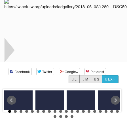
Facebook
Twitter
Google+
Pinterest
L
M
S
EXIF