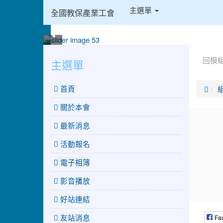
:::
主選單
全國教保產業工會
:::
:::
回模
主選單
 首頁

關於本會
最新消息
活動報名
電子相簿
影音播放
好站連結
友站消息
Fa