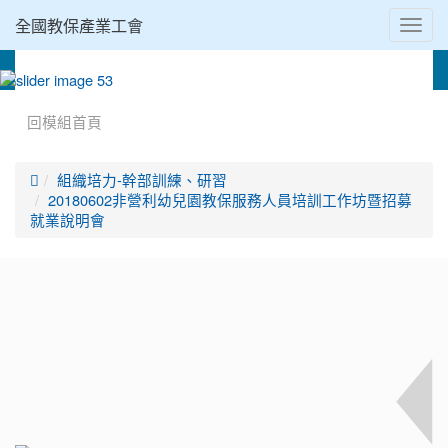
全國教保產業工會
Toggl
navig
:::
回模組首頁

組織培力-幹部訓練、研習
20180602非營利幼兒園教保服務人員培訓工作坊暨招募
就業說明會