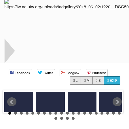
Facebook
Twitter
Google+
Pinterest
L
M
S
EXIF