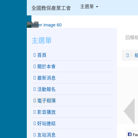
:::
主選單
全國教保產業工會
:::
:::
回模
主選單
 首頁

關於本會
最新消息
活動報名
電子相簿
影音播放
好站連結
友站消息
Fa