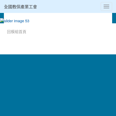
全國教保產業工會
Toggl
navig
:::
回模組首頁