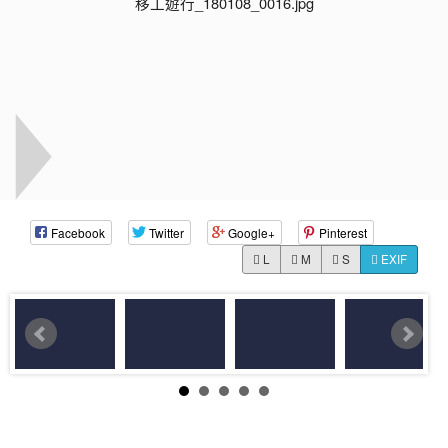
Facebook
Twitter
Google+
Pinterest
L
M
S
EXIF