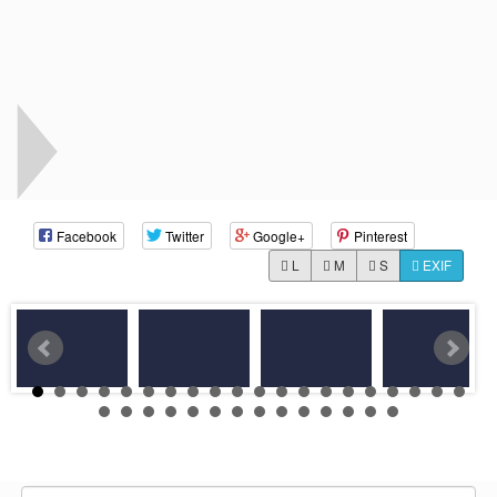
Facebook
Twitter
Google+
Pinterest
L
M
S
EXIF