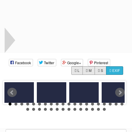
Facebook
Twitter
Google+
Pinterest
L
M
S
EXIF