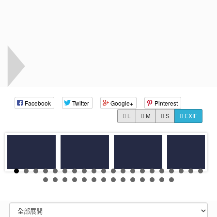
Facebook
Twitter
Google+
Pinterest
L
M
S
EXIF