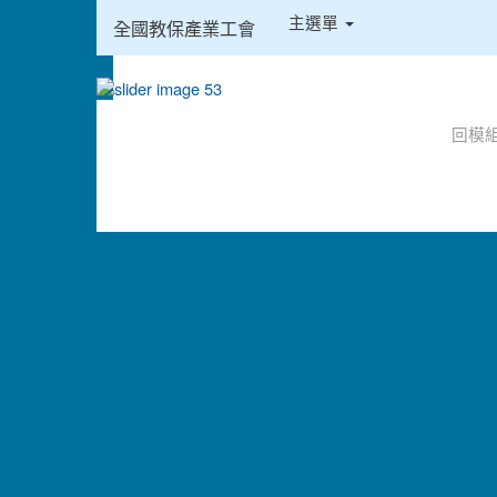
:::
主選單
全國教保產業工會
:::
回模